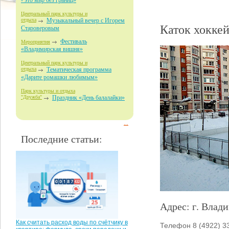
- это мир без границ»
Центральный парк культуры и
отдыха
Музыкальный вечер с Игорем
Каток хокке
Староверовым
Фестиваль
Мероприятия
«Владимирская вишня»
Центральный парк культуры и
отдыха
Тематическая программа
«Дарите ромашки любимым»
Парк культуры и отдыха
"Дружба"
Праздник «День балалайки»
...
Последние статьи:
Адрес: г. Влади
Как считать расход воды по счётчику в
Телефон 8 (4922) 3