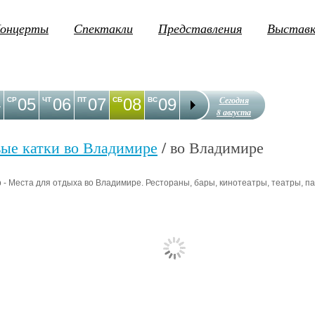
онцерты
Спектакли
Представления
Выстав
Сегодня
4
05
06
07
08
09
10
11
12
1
СР
ЧТ
ПТ
СБ
ВС
ПН
ВТ
СР
ЧТ
8 августа
ые катки во Владимире
/ во Владимире
- Места для отдыха во Владимире. Рестораны, бары, кинотеатры, театры, пар