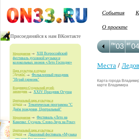
События
К
О проекте
Присоединяйся к нам ВКонтакте
03
0
ПН
ВТ
XIII Всероссийский
Мероприятия
фестиваль духовной музыки и
колокольных звонов «Лето Господне»
Места
/
Ледов
Парк культуры и отдыха
"Дружба"
Фольклорный праздник
"Играй гармонь"
Карта города Владимир 
карте Владимира
Владимиро-Суздальский музей-
заповедник
XXIV Праздник Огурца
Центральный парк культуры и
отдыха
Тематическая программа "С
Днём рождения, Центральный"
Фестиваль «Лето на
Мероприятия
Каменке. Суздаль: Слово-Звук на Реке»
Центральный парк культуры и
отдыха
Джазовый фестиваль «Музыка