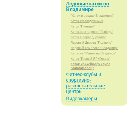
Ледовые катки во
Владимире
"Каток в сердце Владимира"
Каток «Молодежный»
Каток "Пингвин"
Каток на стадионе "Лыбедь"
Каток в парке "Дружба"
Ледовый Дворец "Полярис"
Ледовый комплекс "Владимир"
Каток на "Рынке на Студеной"
Каток "Горный ЯРКОпарк"
Каток хоккейного клуба
"Харламовец"
Фитнес-клубы и
спортивно-
развлекательные
центры
Видеокамеры