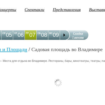
онцерты
Спектакли
Представления
Выстав
Сегодня
4
05
06
07
08
09
10
11
12
1
СР
ЧТ
ПТ
СБ
ВС
ПН
ВТ
СР
ЧТ
7 августа
и и Площади
/ Садовая площадь во Владимире
- Места для отдыха во Владимире. Рестораны, бары, кинотеатры, театры, пар