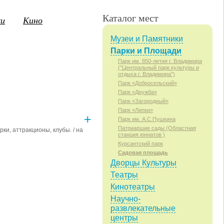
Каталог мест
ки
Кино
Музеи и Памятники
Парки и Площади
Парк им. 850-летия г. Владимира
("Центральный парк культуры и
3
14
15
16
17
18
19
20
21
2
ПТ
СБ
ВС
ПН
ВТ
СР
ЧТ
ПТ
СБ
отдыха г. Владимира")
Парк «Добросельский»
Парк «Дружба»
Парк «Загородный»
Парк «Липки»
+
Парк им. А.С.Пушкина
Патриаршие сады (Областная
ки, аттракционы, клубы. / на
станция юннатов )
Курсантский парк
Садовая площадь
Дворцы Культуры
Театральная площадь
Соборная площадь
Театры
Площадь Фрунзе
Кинотеатры
Вокзальная площадь
Научно-
Площадь Ленина
Площадь Победы
развлекательные
центры