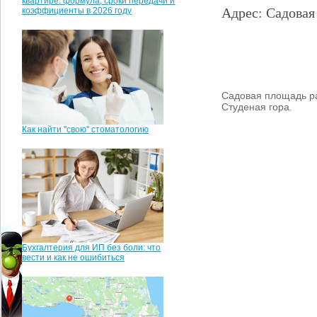
квартире: формула, сроки передачи и
Адрес: Садовая
коэффициенты в 2026 году
Садовая площадь ра
Студеная гора.
Как найти "свою" стоматологию
Бухгалтерия для ИП без боли: что
вести и как не ошибиться