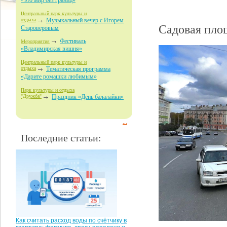
- это мир без границ»
Центральный парк культуры и
отдыха
Музыкальный вечер с Игорем
Садовая пло
Староверовым
Фестиваль
Мероприятия
«Владимирская вишня»
Центральный парк культуры и
отдыха
Тематическая программа
«Дарите ромашки любимым»
Парк культуры и отдыха
"Дружба"
Праздник «День балалайки»
...
Последние статьи:
Как считать расход воды по счётчику в