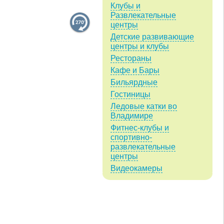
Клубы и
Развлекательные
центры
Детские развивающие
центры и клубы
Рестораны
Кафе и Бары
Бильярдные
Гостиницы
Ледовые катки во
Владимире
Фитнес-клубы и
спортивно-
развлекательные
центры
Видеокамеры