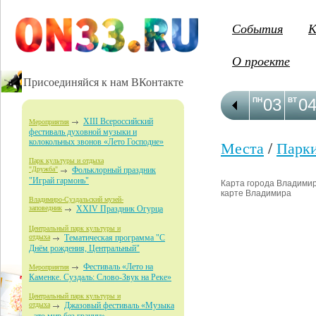
События
К
О проекте
Присоединяйся к нам ВКонтакте
03
0
ПН
ВТ
XIII Всероссийский
Мероприятия
фестиваль духовной музыки и
колокольных звонов «Лето Господне»
Места
/
Парк
Парк культуры и отдыха
"Дружба"
Фольклорный праздник
"Играй гармонь"
Карта города Владимир 
карте Владимира
Владимиро-Суздальский музей-
заповедник
XXIV Праздник Огурца
Центральный парк культуры и
отдыха
Тематическая программа "С
Днём рождения, Центральный"
Фестиваль «Лето на
Мероприятия
Каменке. Суздаль: Слово-Звук на Реке»
Центральный парк культуры и
отдыха
Джазовый фестиваль «Музыка