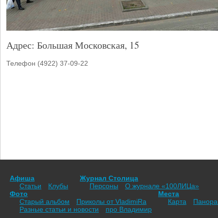
Адрес: Большая Московская, 15
Телефон (4922) 37-09-22
Афиша
Журнал Столица
Статьи
Клубы
Персоны
О журнале «100ЛИЦа»
Фото
Места
Старый альбом
Приколы от VladimiRа
Карта
Панор
Разные статьи и новости
про Владимир