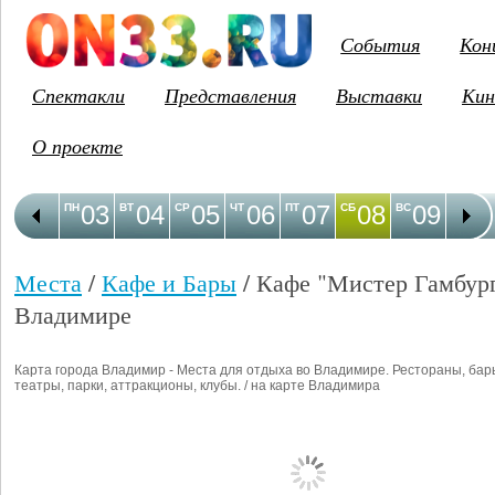
События
Кон
Спектакли
Представления
Выставки
Кин
О проекте
03
04
05
06
07
08
09
1
ПН
ВТ
СР
ЧТ
ПТ
СБ
ВС
ПН
Места
/
Кафе и Бары
/ Кафе "Мистер Гамбург
Владимире
Карта города Владимир - Места для отдыха во Владимире. Рестораны, бар
театры, парки, аттракционы, клубы. / на карте Владимира