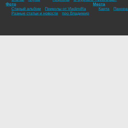
Фото
Места
Старый альбом
Приколы от VladimiRа
Карта
Панор
Разные статьи и новости
про Владимир