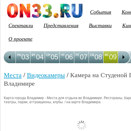
События
Кон
Спектакли
Представления
Выставки
Кин
О проекте
03
04
05
06
07
08
09
1
ПН
ВТ
СР
ЧТ
ПТ
СБ
ВС
ПН
Места
/
Видеокамеры
/ Камера на Студеной 
Владимире
Карта города Владимир - Места для отдыха во Владимире. Рестораны, бар
театры, парки, аттракционы, клубы. / на карте Владимира