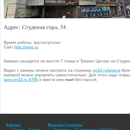
Адрес: Студеная гора, 34
Время работы: круглосуточно
Сайт
http://reart.ru
Камера находится на высоте 7 этажа в "Бизнес Центре на Студен
Видео с камеры можно смотреть на странице
on33.ru/w/gora
Кром
камерой можно управлять самостоятельно. Для этого надо откры
gora.on33.ru:9786
и ввести имя
reart
без пароля.
Афиша
Журнал Столица
Статьи
Клубы
Персоны
О журнале «100ЛИЦа»