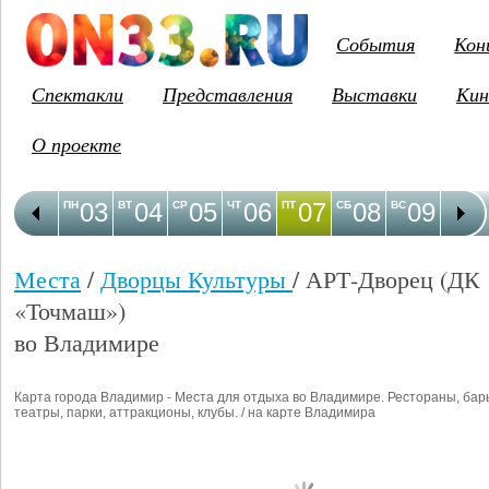
События
Кон
Спектакли
Представления
Выставки
Кин
О проекте
03
04
05
06
07
08
09
1
ПН
ВТ
СР
ЧТ
ПТ
СБ
ВС
ПН
Места
/
Дворцы Культуры
/ АРТ-Дворец (ДК
«Точмаш»)
во Владимире
Карта города Владимир - Места для отдыха во Владимире. Рестораны, бар
театры, парки, аттракционы, клубы. / на карте Владимира