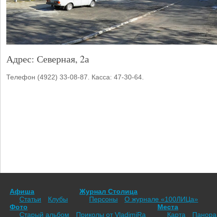
Адрес: Северная, 2а
Телефон (4922) 33-08-87. Касса: 47-30-64.
Афиша
Журнал Столица
Статьи
Клубы
Персоны
О журнале «100ЛИЦа»
Фото
Места
Старый альбом
Приколы от VladimiRа
Карта
Панор