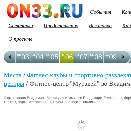
События
Кон
Спектакли
Представления
Выставки
Кин
О проекте
03
04
05
06
07
08
09
1
ПН
ВТ
СР
ЧТ
ПТ
СБ
ВС
ПН
Места
/
Фитнес-клубы и спортивно-развлека
центры
/ Фитнес-центр "Муравей" во Владим
Карта города Владимир - Места для отдыха во Владимире. Рестораны, бар
театры, парки, аттракционы, клубы. / на карте Владимира