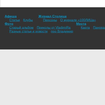
Афиша
Журнал Столица
Статьи
Клубы
Персоны
О журнале «100ЛИЦа»
Фото
Места
Старый альбом
Приколы от VladimiRа
Карта
Панор
Разные статьи и новости
про Владимир