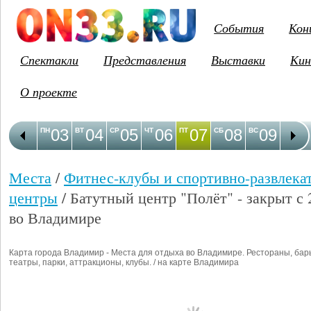
События
Кон
Спектакли
Представления
Выставки
Кин
О проекте
03
04
05
06
07
08
09
1
ПН
ВТ
СР
ЧТ
ПТ
СБ
ВС
ПН
Места
/
Фитнес-клубы и спортивно-развлека
центры
/ Батутный центр "Полёт" - закрыт с 
во Владимире
Карта города Владимир - Места для отдыха во Владимире. Рестораны, бар
театры, парки, аттракционы, клубы. / на карте Владимира