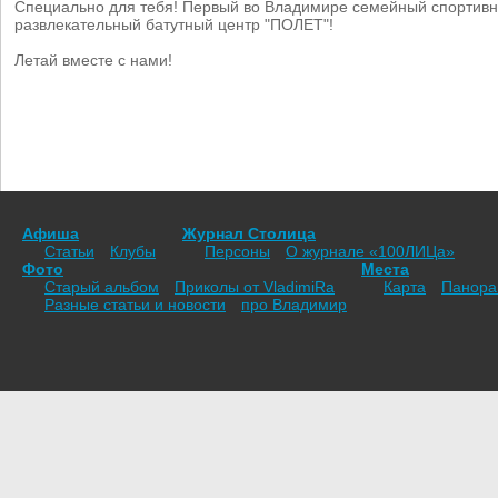
Специально для тебя! Первый во Владимире семейный спортивн
развлекательный батутный центр "ПОЛЕТ"!
Летай вместе с нами!
Афиша
Журнал Столица
Статьи
Клубы
Персоны
О журнале «100ЛИЦа»
Фото
Места
Старый альбом
Приколы от VladimiRа
Карта
Панор
Разные статьи и новости
про Владимир