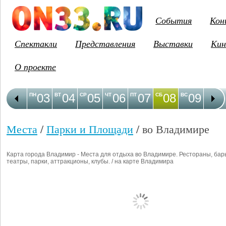
События
Кон
Спектакли
Представления
Выставки
Кин
О проекте
03
04
05
06
07
08
09
1
ПН
ВТ
СР
ЧТ
ПТ
СБ
ВС
ПН
Места
/
Парки и Площади
/ во Владимире
Карта города Владимир - Места для отдыха во Владимире. Рестораны, бар
театры, парки, аттракционы, клубы. / на карте Владимира