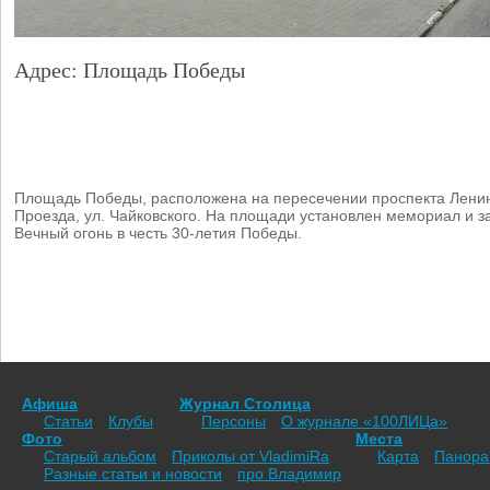
Адрес: Площадь Победы
Площадь Победы, расположена на пересечении проспекта Лени
Проезда, ул. Чайковского. На площади установлен мемориал и 
Вечный огонь в честь 30-летия Победы.
Афиша
Журнал Столица
Статьи
Клубы
Персоны
О журнале «100ЛИЦа»
Фото
Места
Старый альбом
Приколы от VladimiRа
Карта
Панор
Разные статьи и новости
про Владимир