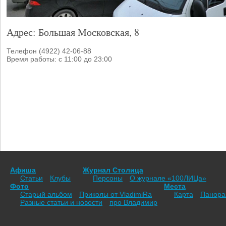
Адрес: Большая Московская, 8
Телефон (4922) 42-06-88
Время работы: с 11:00 до 23:00
Афиша
Журнал Столица
Статьи
Клубы
Персоны
О журнале «100ЛИЦа»
Фото
Места
Старый альбом
Приколы от VladimiRа
Карта
Панор
Разные статьи и новости
про Владимир