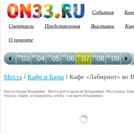
События
Кон
Спектакли
Представления
Выставки
Кин
О проекте
03
04
05
06
07
08
09
1
ПН
ВТ
СР
ЧТ
ПТ
СБ
ВС
ПН
Места
/
Кафе и Бары
/ Кафе «Лабиринт» во 
Карта города Владимир - Места для отдыха во Владимире. Рестораны, бар
театры, парки, аттракционы, клубы. / на карте Владимира