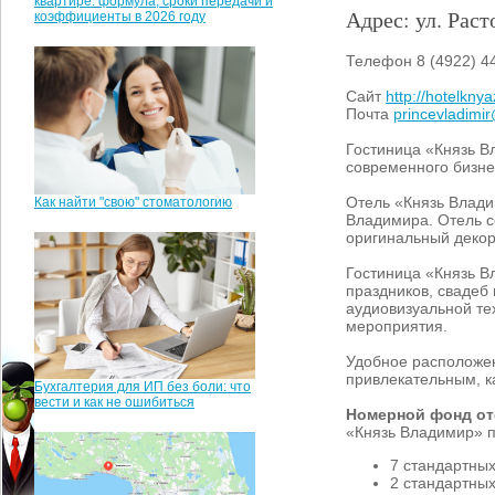
квартире: формула, сроки передачи и
Адрес: ул. Раст
коэффициенты в 2026 году
Телефон 8 (4922) 44
Сайт
http://hotelknya
Почта
princevladimi
Гостиница «Князь В
современного бизне
Отель «Князь Влади
Как найти "свою" стоматологию
Владимира. Отель с
оригинальный декор
Гостиница «Князь В
праздников, свадеб
аудиовизуальной те
мероприятия.
Удобное расположен
привлекательным, ка
Бухгалтерия для ИП без боли: что
вести и как не ошибиться
Номерной фонд от
«Князь Владимир» п
7 стандартных
2 стандартных