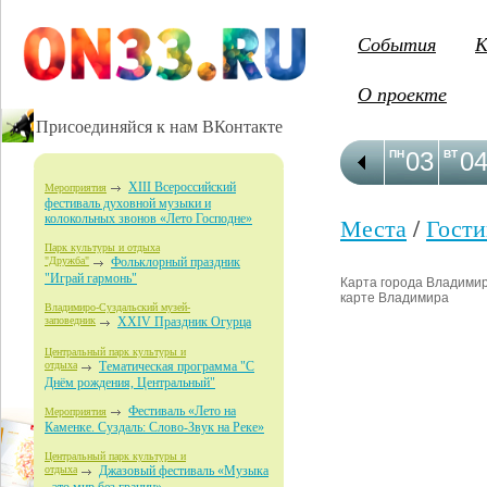
События
К
О проекте
Присоединяйся к нам ВКонтакте
03
0
ПН
ВТ
XIII Всероссийский
Мероприятия
фестиваль духовной музыки и
колокольных звонов «Лето Господне»
Места
/
Гост
Парк культуры и отдыха
"Дружба"
Фольклорный праздник
"Играй гармонь"
Карта города Владимир 
карте Владимира
Владимиро-Суздальский музей-
заповедник
XXIV Праздник Огурца
Центральный парк культуры и
отдыха
Тематическая программа "С
Днём рождения, Центральный"
Фестиваль «Лето на
Мероприятия
Каменке. Суздаль: Слово-Звук на Реке»
Центральный парк культуры и
отдыха
Джазовый фестиваль «Музыка