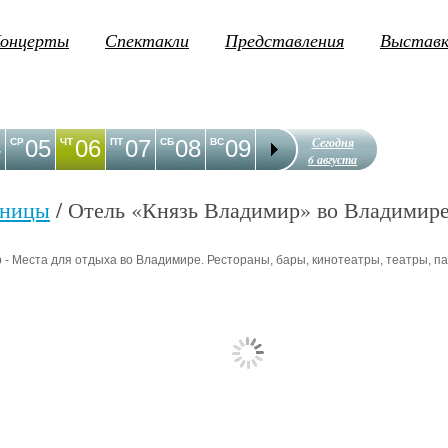
онцерты
Спектакли
Представления
Выстав
Сегодня
4
05
06
07
08
09
10
11
12
1
СР
ЧТ
ПТ
СБ
ВС
ПН
ВТ
СР
ЧТ
6 августа
иницы
/ Отель «Князь Владимир» во Владимир
- Места для отдыха во Владимире. Рестораны, бары, кинотеатры, театры, пар