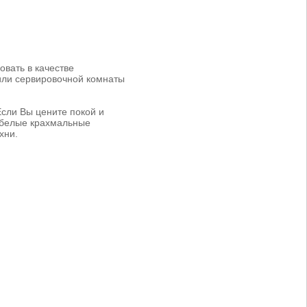
овать в качестве
или сервировочной комнаты
Если Вы цените покой и
о белые крахмальные
хни.