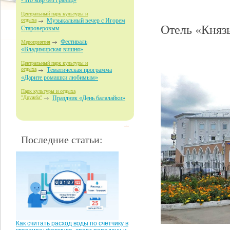
- это мир без границ»
Центральный парк культуры и
отдыха
Музыкальный вечер с Игорем
Отель «Княз
Староверовым
Фестиваль
Мероприятия
«Владимирская вишня»
Центральный парк культуры и
отдыха
Тематическая программа
«Дарите ромашки любимым»
Парк культуры и отдыха
"Дружба"
Праздник «День балалайки»
...
Последние статьи:
Как считать расход воды по счётчику в