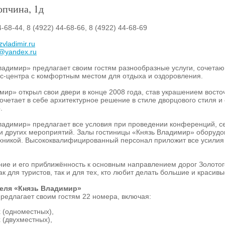
опчина, 1д
-68-44, 8 (4922) 44-68-66, 8 (4922) 44-68-69
zvladimir.ru
r@yandex.ru
ладимир» предлагает своим гостям разнообразные услуги, сочета
с-центра с комфортным местом для отдыха и оздоровления.
мир» открыл свои двери в конце 2008 года, став украшением восто
очетает в себе архитектурное решение в стиле дворцового стиля 
.
ладимир» предлагает все условия при проведении конференций, се
 и других мероприятий. Залы гостиницы «Князь Владимир» оборуд
хникой. Высококвалифицированный персонал приложит все усилия
ие и его приближённость к основным направлением дорог Золотого
к для туристов, так и для тех, кто любит делать большие и красивы
еля «Князь Владимир»
редлагает своим гостям 22 номера, включая:
 (одноместных),
 (двухместных),