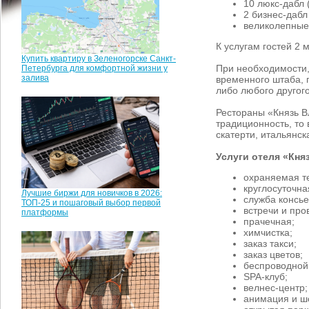
10 люкс-дабл 
2 бизнес-дабл
великолепные
К услугам гостей 2
Купить квартиру в Зеленогорске Санкт-
При необходимости,
Петербурга для комфортной жизни у
залива
временного штаба, 
либо любого другог
Рестораны «Князь В
традиционность, то
скатерти, итальянск
Услуги отеля «Кня
охраняемая т
круглосуточн
Лучшие биржи для новичков в 2026:
служба консье
ТОП-25 и пошаговый выбор первой
встречи и про
платформы
прачечная;
химчистка;
заказ такси;
заказ цветов;
беспроводной 
SPA-клуб;
велнес-центр;
анимация и ш