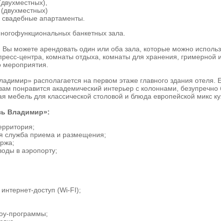
(двухместных),
 (двухместных)
 свадебные апартаменты.
 многофункциональных банкетных зала.
 Вы можете арендовать один или оба зала, которые можно использ
пресс-центра, комнаты отдыха, комнаты для хранения, гримерной 
о мероприятия.
ладимир» располагается на первом этаже главного здания отеля. 
 вам понравится академический интерьер с колоннами, безупречн
ая мебель для классической столовой и блюда европейской микс ку
зь Владимир»:
ерритория;
ая служба приема и размещения;
ржа;
воды в аэропорту;
интернет-доступ (Wi-FI);
оу-программы;