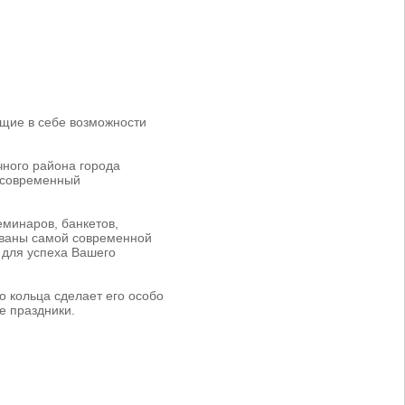
ющие в себе возможности
чного района города
и современный
минаров, банкетов,
ованы самой современной
 для успеха Вашего
 кольца сделает его особо
е праздники.