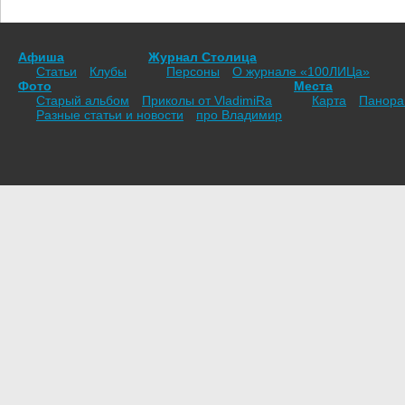
Афиша
Журнал Столица
Статьи
Клубы
Персоны
О журнале «100ЛИЦа»
Фото
Места
Старый альбом
Приколы от VladimiRа
Карта
Панор
Разные статьи и новости
про Владимир