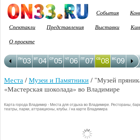
События
Кон
Спектакли
Представления
Выставки
Кин
О проекте
03
04
05
06
07
08
09
1
ПН
ВТ
СР
ЧТ
ПТ
СБ
ВС
ПН
Места
/
Музеи и Памятники
/ "Музей пряник
«Мастерская шоколада» во Владимире
Карта города Владимир - Места для отдыха во Владимире. Рестораны, бар
театры, парки, аттракционы, клубы. / на карте Владимира