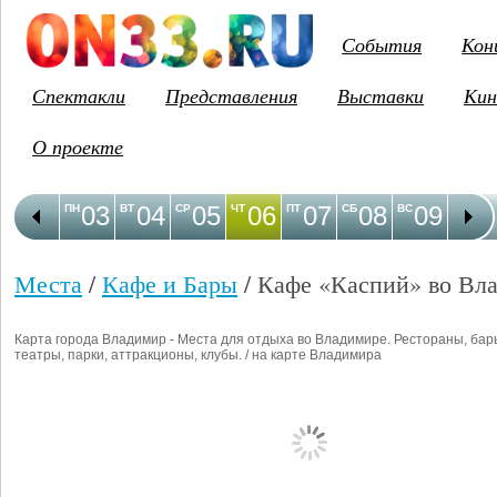
События
Кон
Спектакли
Представления
Выставки
Кин
О проекте
03
04
05
06
07
08
09
1
ПН
ВТ
СР
ЧТ
ПТ
СБ
ВС
ПН
Места
/
Кафе и Бары
/ Кафе «Каспий» во Вл
Карта города Владимир - Места для отдыха во Владимире. Рестораны, бар
театры, парки, аттракционы, клубы. / на карте Владимира